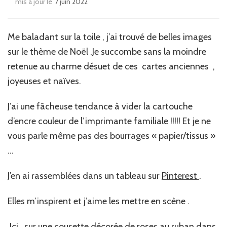
mis à jour le
7 juin 2022
Me baladant sur la toile , j’ai trouvé de belles images
sur le thème de Noël .Je succombe sans la moindre
retenue au charme désuet de ces cartes anciennes ,
joyeuses et naïves.
J’ai une fâcheuse tendance à vider la cartouche
d’encre couleur de l’imprimante familiale !!!!! Et je ne
vous parle même pas des bourrages « papier/tissus »
…
J’en ai rassemblées dans un tableau sur
Pinterest
.
Elles m’inspirent et j’aime les mettre en scène .
Ici , sur une cousette décorée de roses au ruban dans