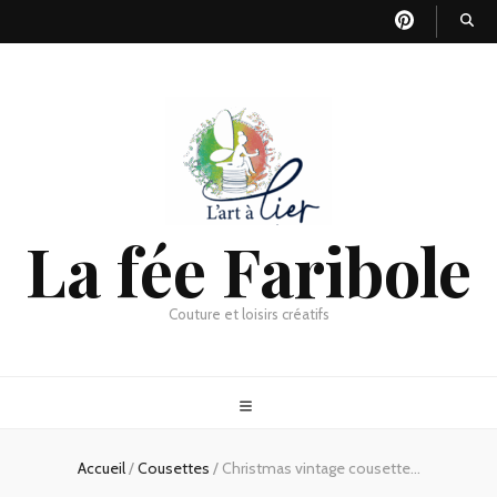
La fée Faribole
Couture et loisirs créatifs
Accueil
/
Cousettes
/
Christmas vintage cousette…