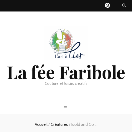
La fée Faribole
Couture et loisirs créatifs
Accueil
/
Créatures
/
Isold and Co …