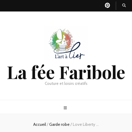
La fée Faribole
Couture et loisirs créatifs
Accueil
/
Garde robe
/
Love Liberty …