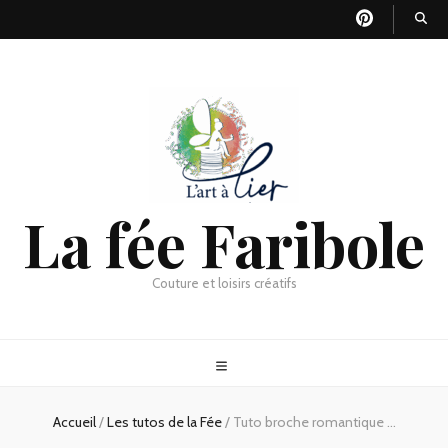
La fée Faribole
Couture et loisirs créatifs
Accueil
/
Les tutos de la Fée
/
Tuto broche romantique …