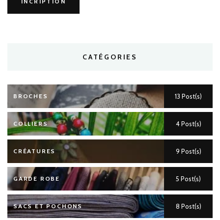
CATÉGORIES
BROCHES
13 Post(s)
COLLIERS
4 Post(s)
CRÉATURES
9 Post(s)
GARDE ROBE
5 Post(s)
SACS ET POCHONS
8 Post(s)