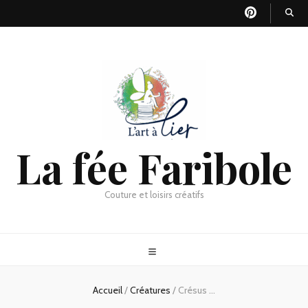
La fée Faribole
Couture et loisirs créatifs
Accueil
/
Créatures
/
Crésus …