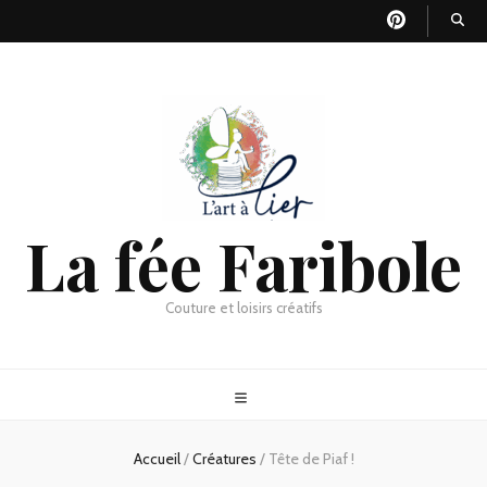
La fée Faribole
Couture et loisirs créatifs
Accueil
/
Créatures
/
Tête de Piaf !